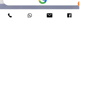
Taxi du Trièves
Autorisation de stationnement : Tréminis n°1 & Gières n°2
Numéro Siret :
95252766100013
(siège de l'entreprise)
Numéro TVA intracommunautaire : FR49952527661
Greffe :
RCS Grenoble
Code NAF / APE : 4932Z (transports de voyageurs par taxis)